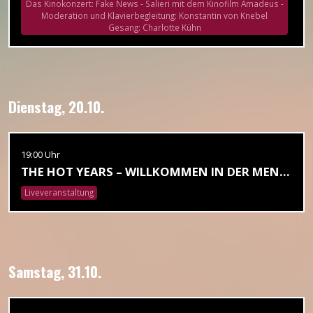
Das Kinokonzert: Fake News - Salieri mit dem Kinofilm Amadeus -
Moderation und Klavierbegleitung: Konstantin von Knebel
Gesang: Charlotte Kühn
Dienstag, 20.10.
19:00 Uhr
THE HOT YEARS – WILLKOMMEN IN DER MENOPAUSE!
Liveveranstaltung
Samstag, 31.10.