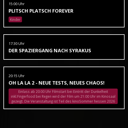
15:00 Uhr
PLITSCH PLATSCH FOREVER
Kinder
17:30 Uhr
DER SPAZIERGANG NACH SYRAKUS
20:15 Uhr
OH LA LA 2 - NEUE TESTS, NEUES CHAOS!
Einlass ab 20:00 Uhr Filmstart bei Eintritt der Dunkelheit
inkl.Fingerfood bei Regen wird der Film um 21:00 Uhr im Kinosaal
gezeigt. Die Veranstaltung ist Teil des kinoSommer hessen 2026