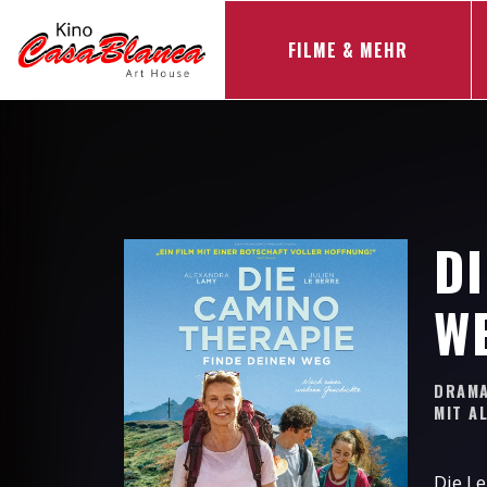
FILME & MEHR
DI
W
DRAM
MIT
A
Die Le