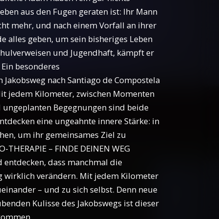
eben aus den Fugen geraten ist: Ihr Mann
icht mehr, und nach einem Vorfall an ihrer
 alles geben, um sein bisheriges Leben
Schulverweisen und Jugendhaft, kämpft er
 Ein besonderes
n Jakobsweg nach Santiago de Compostela
. Mit jedem Kilometer, zwischen Momenten
d ungeplanten Begegnungen sind beide
ntdecken eine ungeahnte innere Stärke: in
ichen, um ihr gemeinsames Ziel zu
AMINO-THERAPIE – FINDE DEINEN WEG
d entdecken, dass manchmal die
 wirklich verändern. Mit jedem Kilometer
 zueinander – und zu sich selbst. Denn neue
benden Kulisse des Jakobswegs ist dieser
nkommen.