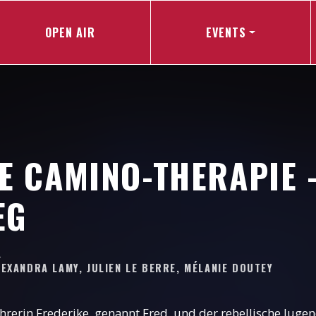
OPEN AIR
EVENTS
E CAMINO-THERAPIE -
EG
A
LEXANDRA LAMY, JULIEN LE BERRE, MÉLANIE DOUTEY
hrerin Frederike, genannt Fred, und der rebellische Juge