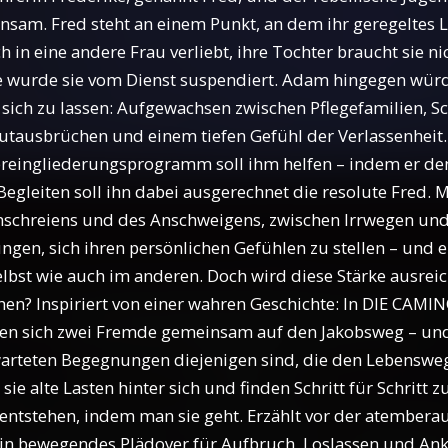
sam. Fred steht an einem Punkt, an dem ihr geregeltes L
ch in eine andere Frau verliebt, ihre Tochter braucht sie n
e wurde sie vom Dienst suspendiert. Adam hingegen würde
 sich zu lassen: Aufgewachsen zwischen Pflegefamilien, 
utausbrüchen und einem tiefen Gefühl der Verlassenheit.
reingliederungsprogramm soll ihm helfen – indem er de
 Begleiten soll ihn dabei ausgerechnet die resolute Fred
nschreiens und des Anschweigens, zwischen Irrwegen un
gen, sich ihren persönlichen Gefühlen zu stellen – und e
elbst wie auch im anderen. Doch wird diese Stärke ausre
chen? Inspiriert von einer wahren Geschichte: In DIE C
en sich zwei Fremde gemeinsam auf den Jakobsweg – un
arteten Begegnungen diejenigen sind, die den Lebensweg
 sie alte Lasten hinter sich und finden Schritt für Schritt
ntstehen, indem man sie geht. Erzählt vor der atemberau
ein bewegendes Plädoyer für Aufbruch, Loslassen und A