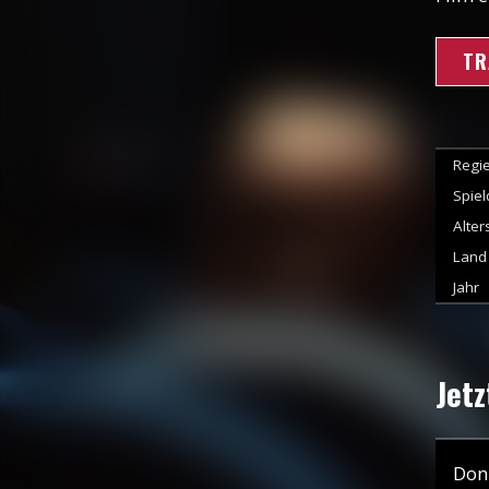
TR
Regi
Spie
Alter
Land
Jahr
Jetz
Don