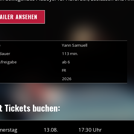
AILER ANSEHEN
e
Yann Samuell
ldauer
113
min.
sfreigabe
ab 6
FR
2026
t Tickets buchen:
nerstag
13.08.
17:30
Uhr