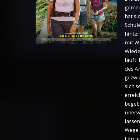
gemein
hat si
Schul
hinter
mit W
Wiede
läuft.
des A
gezwun
sich s
errei
begeb
unerw
lassen
Wege e
Film 