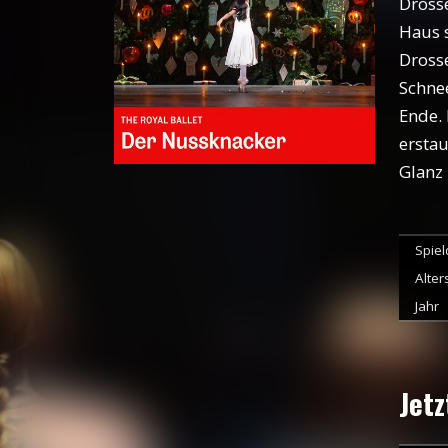
Drosse
Haus s
Drosse
Schne
Ende. 
erstau
Glanz 
Spie
Alter
Jahr
Jetz