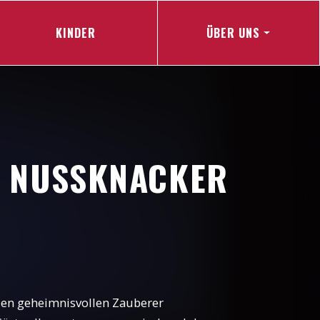
KINDER
ÜBER UNS
R NUSSKNACKER
f den geheimnisvollen Zauberer