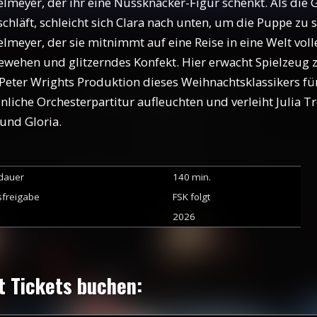
lmeyer, der ihr eine Nussknacker-Figur schenkt. Als die
chläft, schleicht sich Clara nach unten, um die Puppe zu 
lmeyer, der sie mitnimmt auf eine Reise in eine Welt vol
ewehen und glitzerndes Konfekt. Hier erwacht Spielzeug 
Peter Wrights Produktion dieses Weihnachtsklassikers für
nliche Orchesterpartitur aufleuchten und verleiht Julia 
und Gloria.
ldauer
140
min.
sfreigabe
FSK folgt
2026
t Tickets buchen: