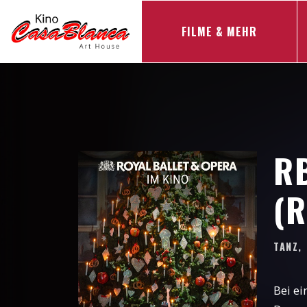
FILME & MEHR
R
(R
TANZ,
Bei ei